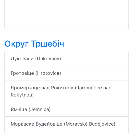
Округ Тршебіч
Дуковани (Dukovany)
Гротовіце (Hrotovice)
Яромєржіце над Рокитноу (Jaroměřice nad
Rokytnou)
Ємніце (Jemnice)
Моравске Будєйовіце (Moravské Budějovice)