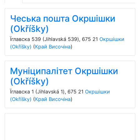
Чеська пошта Окршішки
(Okříšky)
Їглавска 539 (Jihlavská 539)
,
675 21
Окршішки
(Okříšky)
(
Край Височіна
)
Муніципалітет Окршішки
(Okříšky)
Їглавска 1 (Jihlavská 1)
,
675 21
Окршішки
(Okříšky)
(
Край Височіна
)