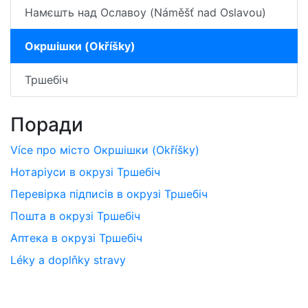
Намєшть над Ославоу (Náměšť nad Oslavou)
Окршішки (Okříšky)
Тршебіч
Поради
Více про місто Окршішки (Okříšky)
Нотаріуси в окрузі Тршебіч
Перевірка підписів в окрузі Тршебіч
Пошта в окрузі Тршебіч
Аптека в окрузі Тршебіч
Léky a doplňky stravy