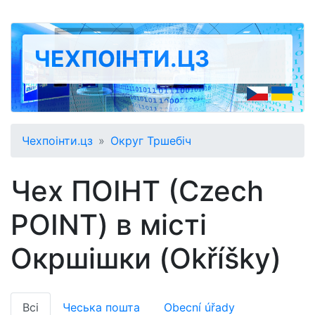
ЧЕХПОІНТИ.ЦЗ
Чехпоінти.цз
Округ Тршебіч
Чех ПОІНТ (Czech
POINT) в місті
Окршішки (Okříšky)
Всі
Чеська пошта
Obecní úřady