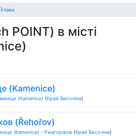
Їглава
h POINT) в місті
ice)
це (Kamenice)
меніце (Kamenice)
(
Край Височіна
)
ов (Řehořov)
еніце (Kamenice) - Ржегоржов
(
Край Височіна
)