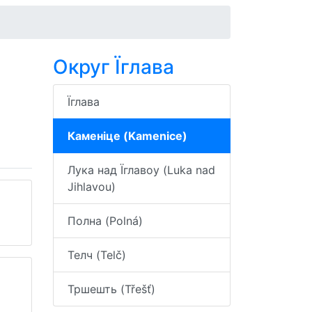
Округ Їглава
Їглава
Каменіце (Kamenice)
Лука над Їглавоу (Luka nad
Jihlavou)
Полна (Polná)
Телч (Telč)
Тршешть (Třešť)