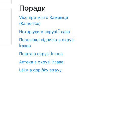
Поради
Více про місто Каменіце
(Kamenice)
Нотаріуси в окрузі Їглава
Перевірка підписів в окрузі
Їглава
Пошта в окрузі Їглава
Аптека в окрузі Їглава
Léky a doplňky stravy