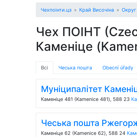
Чехпоінти.цз
Край Височіна
Округ 
Чех ПОІНТ (Czec
Каменіце (Kamen
Всі
Чеська пошта
Obecní úřady
Муніципалітет Камені
Каменіце 481 (Kamenice 481)
,
588 23
Ка
Чеська пошта Ржегорж
Каменіце 62 (Kamenice 62)
,
588 24
Кам