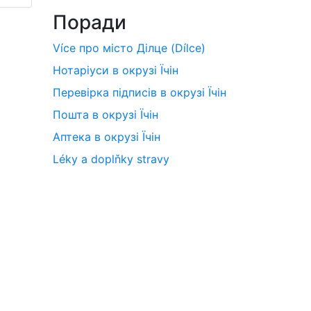
Поради
Více про місто Ділце (Dílce)
Нотаріуси в окрузі Їчін
Перевірка підписів в окрузі Їчін
Пошта в окрузі Їчін
Аптека в окрузі Їчін
Léky a doplňky stravy