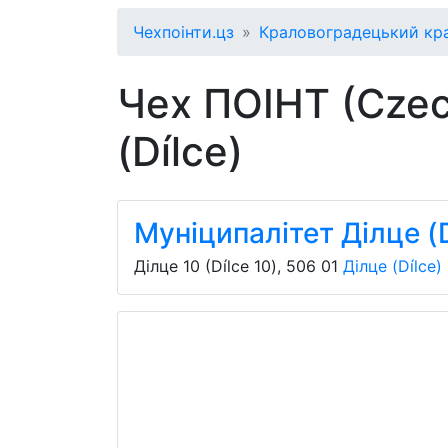
Чехпоінти.цз
Краловоградецький кр
Чех ПОІНТ (Czec
(Dílce)
Муніципалітет Ділце (D
Ділце 10 (Dílce 10)
,
506 01
Ділце (Dílce)