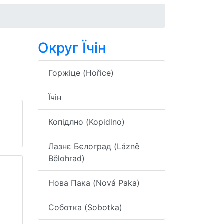
Округ Їчін
Горжіце (Hořice)
Їчін
Копідлно (Kopidlno)
Лазнє Бєлоград (Lázně
Bělohrad)
Нова Пака (Nová Paka)
Соботка (Sobotka)