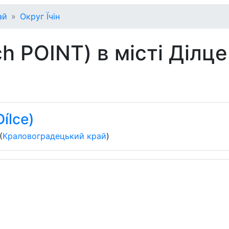
ай
Округ Їчін
h POINT) в місті Ділце
ílce)
(
Краловоградецький край
)