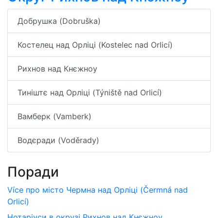
Добрушка (Dobruška)
Костелец над Орліці (Kostelec nad Orlicí)
Рихнов над Кнєжноу
Тиніштє над Орліці (Týniště nad Orlicí)
Вамберк (Vamberk)
Водєради (Voděrady)
Поради
Více про місто Чермна над Орліці (Čermná nad
Orlicí)
Нотаріуси в окрузі Рихнов над Кнєжноу