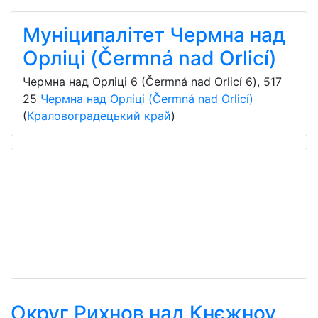
Муніципалітет Чермна над
Орліці (Čermná nad Orlicí)
Чермна над Орліці 6 (Čermná nad Orlicí 6)
,
517
25
Чермна над Орліці (Čermná nad Orlicí)
(
Краловоградецький край
)
Округ Рихнов над Кнєжноу