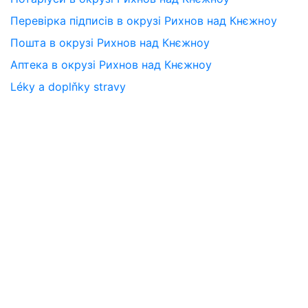
Перевірка підписів в окрузі Рихнов над Кнєжноу
Пошта в окрузі Рихнов над Кнєжноу
Аптека в окрузі Рихнов над Кнєжноу
Léky a doplňky stravy