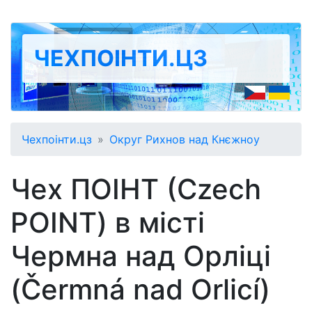
ЧЕХПОІНТИ.ЦЗ
Чехпоінти.цз
Округ Рихнов над Кнєжноу
Чех ПОІНТ (Czech
POINT) в місті
Чермна над Орліці
(Čermná nad Orlicí)