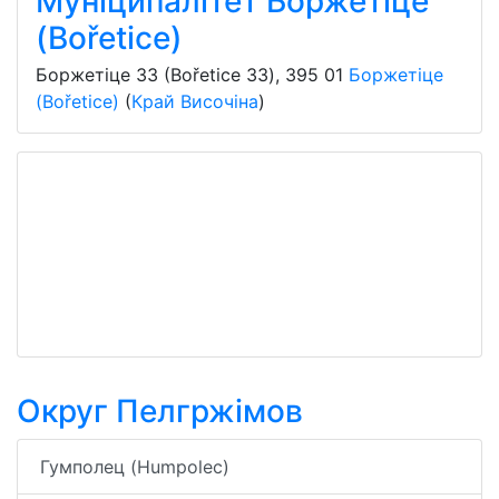
Муніципалітет Боржетіце
(Bořetice)
Боржетіце 33 (Bořetice 33)
,
395 01
Боржетіце
(Bořetice)
(
Край Височіна
)
Округ Пелгржімов
Гумполец (Humpolec)