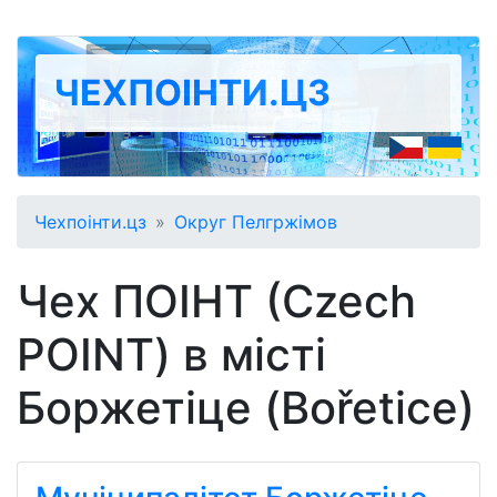
ЧЕХПОІНТИ.ЦЗ
Чехпоінти.цз
Округ Пелгржімов
Чех ПОІНТ (Czech
POINT) в місті
Боржетіце (Bořetice)