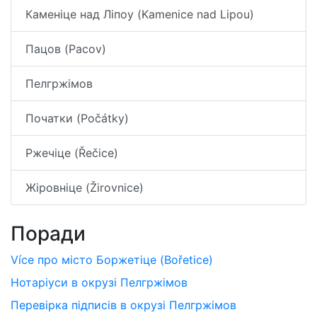
Каменіце над Ліпоу (Kamenice nad Lipou)
Пацов (Pacov)
Пелгржімов
Початки (Počátky)
Ржечіце (Řečice)
Жіровніце (Žirovnice)
Поради
Více про місто Боржетіце (Bořetice)
Нотаріуси в окрузі Пелгржімов
Перевірка підписів в окрузі Пелгржімов