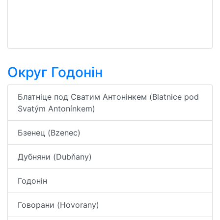
Округ Годонін
Блатніце под Сватим Антонінкем (Blatnice pod
Svatým Antonínkem)
Бзенец (Bzenec)
Дубняни (Dubňany)
Годонін
Говорани (Hovorany)