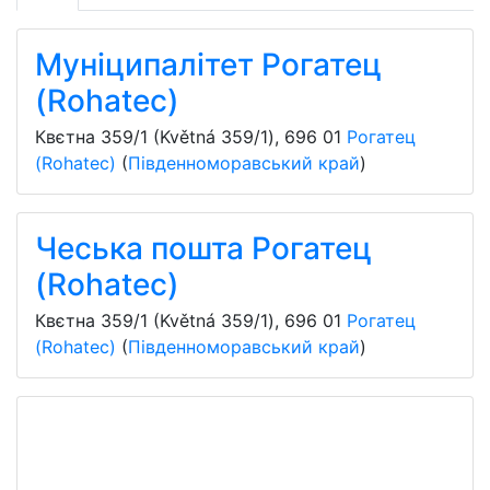
Муніципалітет Рогатец
(Rohatec)
Квєтна 359/1 (Květná 359/1)
,
696 01
Рогатец
(Rohatec)
(
Південноморавський край
)
Чеська пошта Рогатец
(Rohatec)
Квєтна 359/1 (Květná 359/1)
,
696 01
Рогатец
(Rohatec)
(
Південноморавський край
)