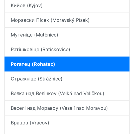
Кийов (Kyjov)
Моравски Пісек (Moravský Písek)
Мутєніце (Mutěnice)
Ратішковіце (Ratíškovice)
Рогатец (Rohatec)
Стражніце (Strážnice)
Велка над Велічкоу (Velká nad Veličkou)
Веселі над Моравоу (Veselí nad Moravou)
Врацов (Vracov)