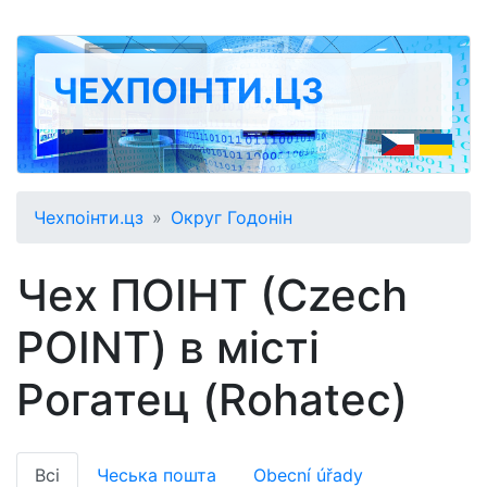
ЧЕХПОІНТИ.ЦЗ
Чехпоінти.цз
Округ Годонін
Чех ПОІНТ (Czech
POINT) в місті
Рогатец (Rohatec)
Всі
Чеська пошта
Obecní úřady