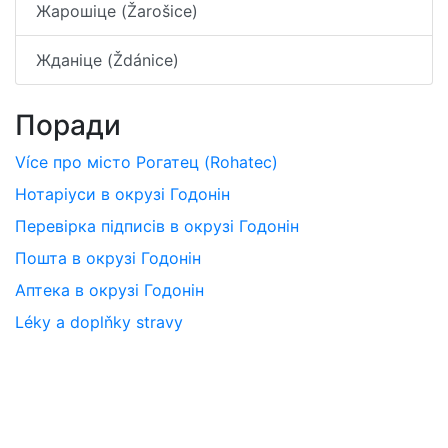
Жарошіце (Žarošice)
Жданіце (Ždánice)
Поради
Více про місто Рогатец (Rohatec)
Нотаріуси в окрузі Годонін
Перевірка підписів в окрузі Годонін
Пошта в окрузі Годонін
Аптека в окрузі Годонін
Léky a doplňky stravy