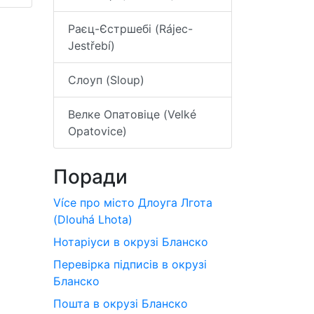
Раєц-Єстршебі (Rájec-
Jestřebí)
Слоуп (Sloup)
Велке Опатовіце (Velké
Opatovice)
Поради
Více про місто Длоуга Лгота
(Dlouhá Lhota)
Нотаріуси в окрузі Бланско
Перевірка підписів в окрузі
Бланско
Пошта в окрузі Бланско