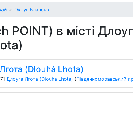
рай
Округ Бланско
h POINT) в місті Длоу
ota)
Лгота (Dlouhá Lhota)
 71
Длоуга Лгота (Dlouhá Lhota)
(
Південноморавський к