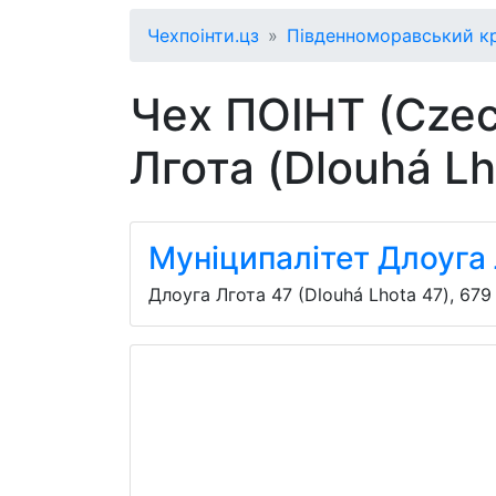
Чехпоінти.цз
Південноморавський к
Чех ПОІНТ (Czec
Лгота (Dlouhá Lh
Муніципалітет Длоуга 
Длоуга Лгота 47 (Dlouhá Lhota 47)
,
679