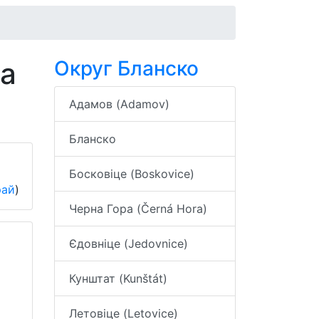
га
Округ Бланско
Адамов (Adamov)
Бланско
Босковіце (Boskovice)
рай
)
Черна Гора (Černá Hora)
Єдовніце (Jedovnice)
Кунштат (Kunštát)
Летовіце (Letovice)