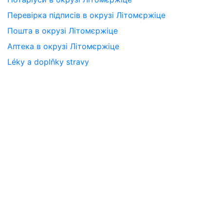
Перевірка підписів в окрузі Літомєржіце
Пошта в окрузі Літомєржіце
Аптека в окрузі Літомєржіце
Léky a doplňky stravy