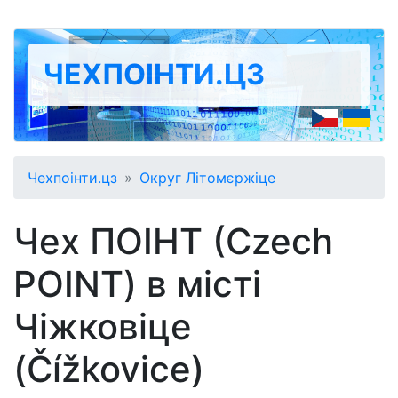
ЧЕХПОІНТИ.ЦЗ
Чехпоінти.цз
Округ Літомєржіце
Чех ПОІНТ (Czech
POINT) в місті
Чіжковіце
(Čížkovice)