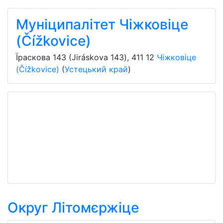
Муніципалітет Чіжковіце
(Čížkovice)
Їраскова 143 (Jiráskova 143)
,
411 12
Чіжковіце
(Čížkovice)
(
Устецький край
)
Округ Літомєржіце