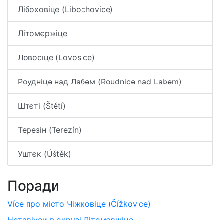
Лібоховіце (Libochovice)
Літомєржіце
Ловосіце (Lovosice)
Роудніце над Лабем (Roudnice nad Labem)
Штєті (Štětí)
Терезін (Terezín)
Уштєк (Úštěk)
Поради
Více про місто Чіжковіце (Čížkovice)
Нотаріуси в окрузі Літомєржіце