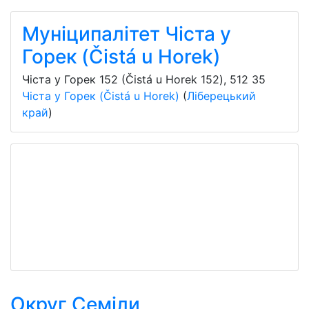
Муніципалітет Чіста у
Горек (Čistá u Horek)
Чіста у Горек 152 (Čistá u Horek 152)
,
512 35
Чіста у Горек (Čistá u Horek)
(
Ліберецький
край
)
Округ Семіли