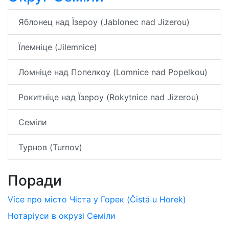
Яблонец над Їзероу (Jablonec nad Jizerou)
Їлемніце (Jilemnice)
Ломніце над Попелкоу (Lomnice nad Popelkou)
Рокитніце над Їзероу (Rokytnice nad Jizerou)
Семіли
Турнов (Turnov)
Поради
Více про місто Чіста у Горек (Čistá u Horek)
Нотаріуси в окрузі Семіли