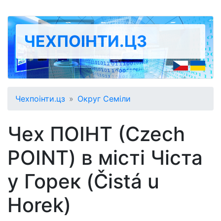
ЧЕХПОІНТИ.ЦЗ
Чехпоінти.цз
Округ Семіли
Чех ПОІНТ (Czech
POINT) в місті Чіста
у Горек (Čistá u
Horek)