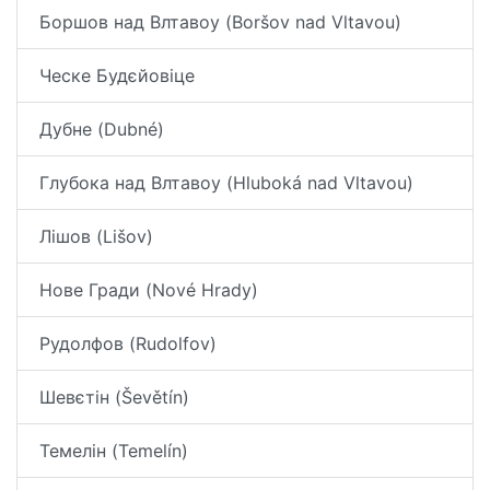
Боршов над Влтавоу (Boršov nad Vltavou)
Ческе Будєйовіце
Дубне (Dubné)
Глубока над Влтавоу (Hluboká nad Vltavou)
Лішов (Lišov)
Нове Гради (Nové Hrady)
Рудолфов (Rudolfov)
Шевєтін (Ševětín)
Темелін (Temelín)