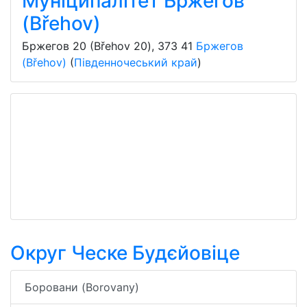
Муніципалітет Бржегов
(Břehov)
Бржегов 20 (Břehov 20)
,
373 41
Бржегов
(Břehov)
(
Південночеський край
)
Округ Ческе Будєйовіце
Боровани (Borovany)