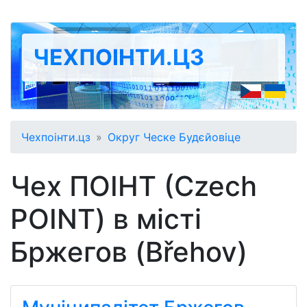
ЧЕХПОІНТИ.ЦЗ
Чехпоінти.цз
Округ Ческе Будєйовіце
Чех ПОІНТ (Czech
POINT) в місті
Бржегов (Břehov)