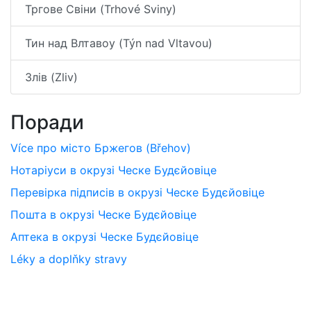
Тргове Свіни (Trhové Sviny)
Тин над Влтавоу (Týn nad Vltavou)
Злів (Zliv)
Поради
Více про місто Бржегов (Břehov)
Нотаріуси в окрузі Ческе Будєйовіце
Перевірка підписів в окрузі Ческе Будєйовіце
Пошта в окрузі Ческе Будєйовіце
Аптека в окрузі Ческе Будєйовіце
Léky a doplňky stravy