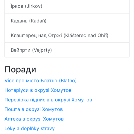
Їрков (Jirkov)
Кадань (Kadaň)
Клаштерец над Огржі (Klášterec nad Ohří)
Вейпрти (Vejprty)
Поради
Více про місто Блатно (Blatno)
Нотаріуси в окрузі Хомутов
Перевірка підписів в окрузі Хомутов
Пошта в окрузі Хомутов
Аптека в окрузі Хомутов
Léky a doplňky stravy