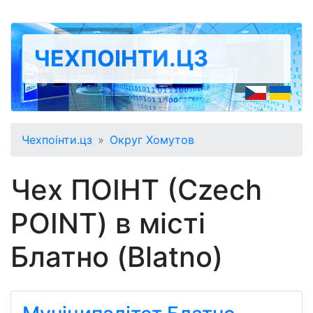
ЧЕХПОІНТИ.ЦЗ
Чехпоінти.цз
Округ Хомутов
Чех ПОІНТ (Czech
POINT) в місті
Блатно (Blatno)