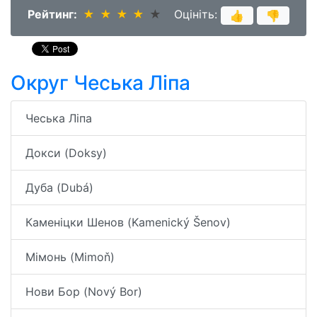
Рейтинг:
★
★
★
★
★
★
★
★
★
★
Оцініть:
👍
👎
Округ Чеська Ліпа
Чеська Ліпа
Докси (Doksy)
Дуба (Dubá)
Каменіцки Шенов (Kamenický Šenov)
Мімонь (Mimoň)
Нови Бор (Nový Bor)