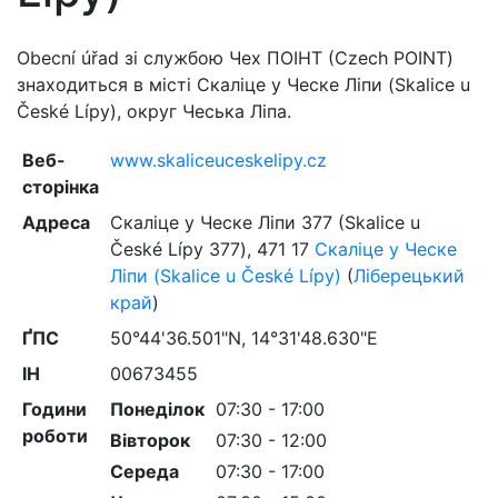
Obecní úřad зі службою Чех ПОІНТ (Czech POINT)
знаходиться в місті Скаліце у Ческе Ліпи (Skalice u
České Lípy), округ Чеська Ліпа.
Веб-
www.skaliceuceskelipy.cz
сторінка
Адреса
Скаліце у Ческе Ліпи 377 (Skalice u
České Lípy 377)
,
471 17
Скаліце у Ческе
Ліпи (Skalice u České Lípy)
(
Ліберецький
край
)
ҐПС
50°44'36.501"N, 14°31'48.630"E
ІН
00673455
Години
Понеділок
07:30 - 17:00
роботи
Вівторок
07:30 - 12:00
Середа
07:30 - 17:00