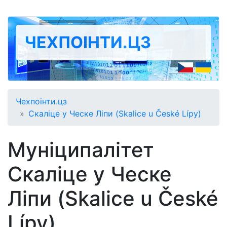
ЧЕХПОІНТИ.ЦЗ
Чехпоінти.цз
Скаліце у Ческе Ліпи (Skalice u České Lípy)
Муніципалітет
Скаліце у Ческе
Ліпи (Skalice u České
Lípy)