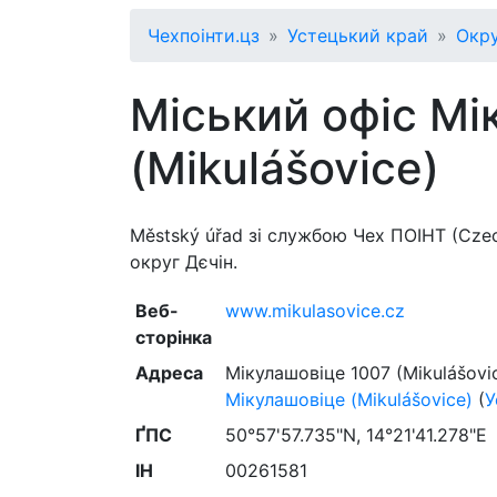
Чехпоінти.цз
Устецький край
Окру
Міський офіс Мі
(Mikulášovice)
Městský úřad зі службою Чех ПОІНТ (Czec
округ Дєчін.
Веб-
www.mikulasovice.cz
сторінка
Адреса
Мікулашовіце 1007 (Mikulášovi
Мікулашовіце (Mikulášovice)
(
У
ҐПС
50°57'57.735"N, 14°21'41.278"E
ІН
00261581