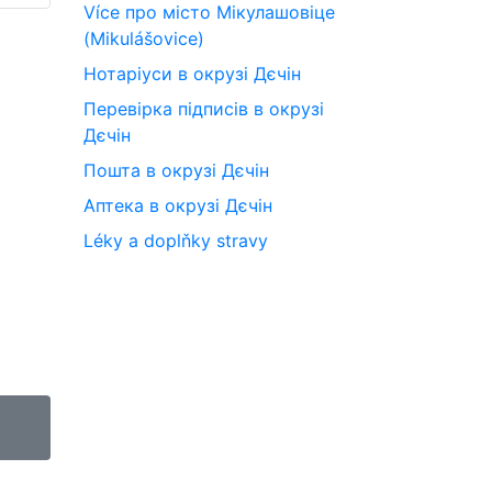
Více про місто Мікулашовіце
(Mikulášovice)
Нотаріуси в окрузі Дєчін
Перевірка підписів в окрузі
Дєчін
Пошта в окрузі Дєчін
Аптека в окрузі Дєчін
Léky a doplňky stravy