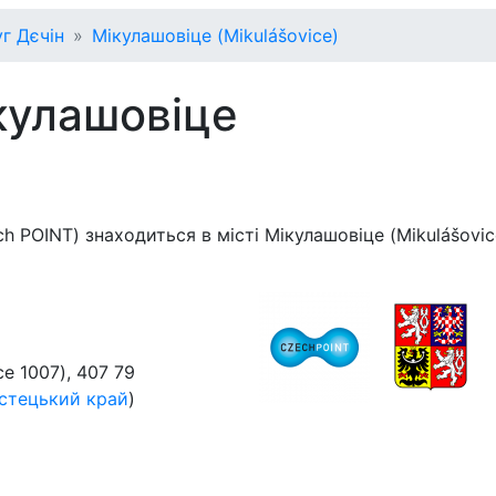
г Дєчін
Мікулашовіце (Mikulášovice)
кулашовіце
h POINT) знаходиться в місті Мікулашовіце (Mikulášovic
ce 1007)
,
407 79
стецький край
)