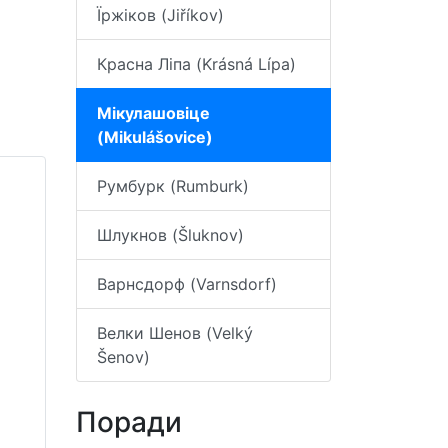
Їржіков (Jiříkov)
Красна Ліпа (Krásná Lípa)
Мікулашовіце
(Mikulášovice)
Румбурк (Rumburk)
Шлукнов (Šluknov)
Варнсдорф (Varnsdorf)
Велки Шенов (Velký
Šenov)
Поради