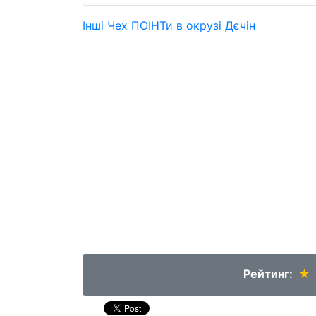
Інші Чех ПОІНТи в окрузі Дєчін
Рейтинг:
★
★