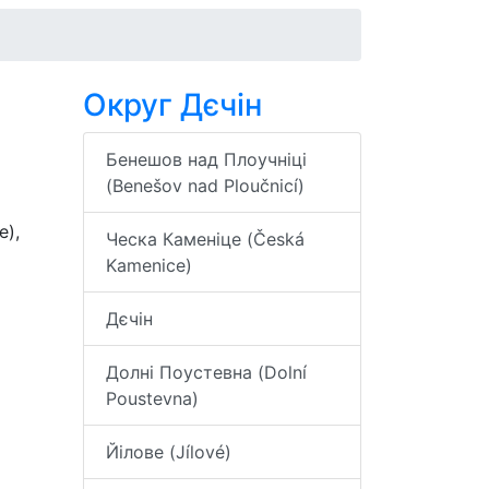
Округ Дєчін
Бенешов над Плоучніці
(Benešov nad Ploučnicí)
e),
Ческа Каменіце (Česká
Kamenice)
Дєчін
Долні Поустевна (Dolní
Poustevna)
Йілове (Jílové)