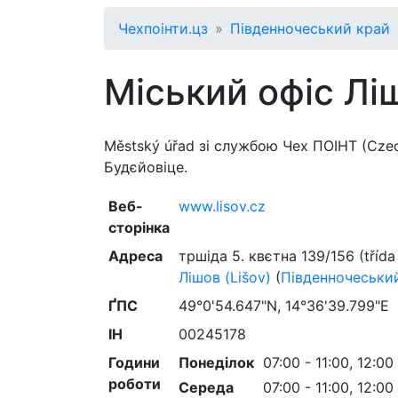
Чехпоінти.цз
Південночеський край
Міський офіс Ліш
Městský úřad зі службою Чех ПОІНТ (Czec
Будєйовіце.
Веб-
www.lisov.cz
сторінка
Адреса
тршіда 5. квєтна 139/156 (třída
Лішов (Lišov)
(
Південночеськи
ҐПС
49°0'54.647"N, 14°36'39.799"E
ІН
00245178
Години
Понеділок
07:00 - 11:00, 12:00
роботи
Середа
07:00 - 11:00, 12:00 