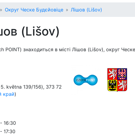
Округ Ческе Будєйовіце
Лішов (Lišov)
ов (Lišov)
h POINT) знаходиться в місті Лішов (Lišov), округ Ческ
 5. května 139/156)
,
373 72
й край
)
 - 16:30
- 17:30