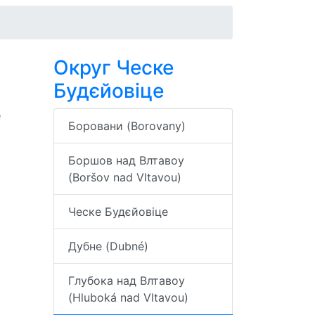
Округ Ческе
Будєйовіце
е
Боровани (Borovany)
Боршов над Влтавоу
(Boršov nad Vltavou)
Ческе Будєйовіце
Дубне (Dubné)
Глубока над Влтавоу
(Hluboká nad Vltavou)