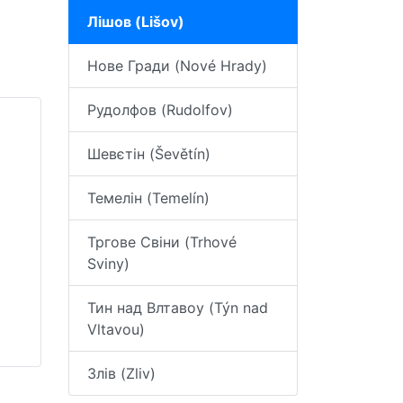
Лішов (Lišov)
Нове Гради (Nové Hrady)
Рудолфов (Rudolfov)
Шевєтін (Ševětín)
Темелін (Temelín)
Тргове Свіни (Trhové
Sviny)
Тин над Влтавоу (Týn nad
Vltavou)
Злів (Zliv)