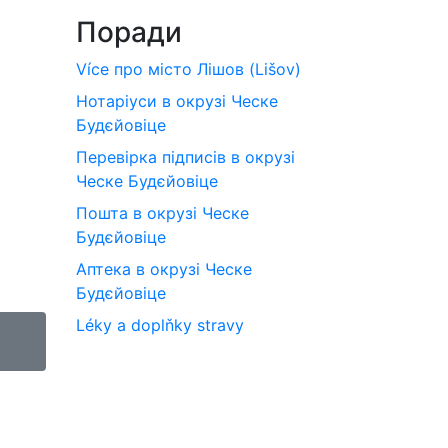
Поради
Více про місто Лішов (Lišov)
Нотаріуси в окрузі Ческе
Будєйовіце
Перевірка підписів в окрузі
Ческе Будєйовіце
Пошта в окрузі Ческе
Будєйовіце
Аптека в окрузі Ческе
Будєйовіце
Léky a doplňky stravy