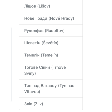
Лішов (Lišov)
Нове Гради (Nové Hrady)
Рудолфов (Rudolfov)
Шевєтін (Ševětín)
Темелін (Temelín)
Тргове Свіни (Trhové
Sviny)
Тин над Влтавоу (Týn nad
Vltavou)
Злів (Zliv)