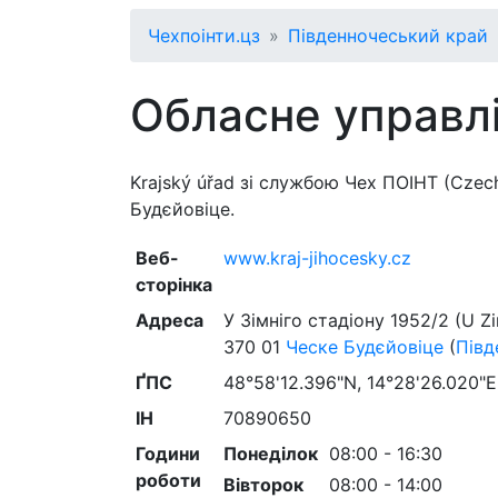
Чехпоінти.цз
Південночеський край
Обласне управл
Krajský úřad зі службою Чех ПОІНТ (Czec
Будєйовіце.
Веб-
www.kraj-jihocesky.cz
сторінка
Адреса
У Зімніго стадіону 1952/2 (U Z
370 01
Ческе Будєйовіце
(
Півд
ҐПС
48°58'12.396"N, 14°28'26.020"E
ІН
70890650
Години
Понеділок
08:00 - 16:30
роботи
Вівторок
08:00 - 14:00