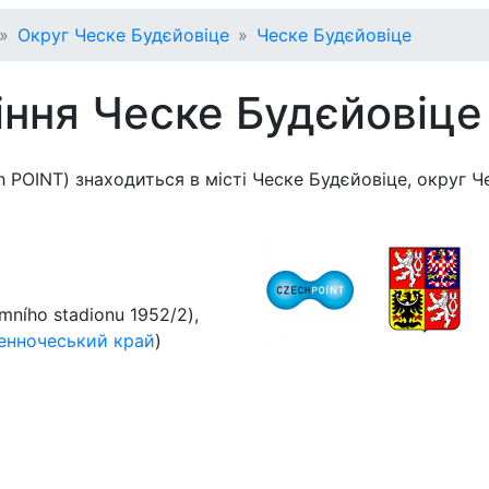
Округ Ческе Будєйовіце
Ческе Будєйовіце
іння Ческе Будєйовіце
h POINT) знаходиться в місті Ческе Будєйовіце, округ Ч
imního stadionu 1952/2)
,
енночеський край
)