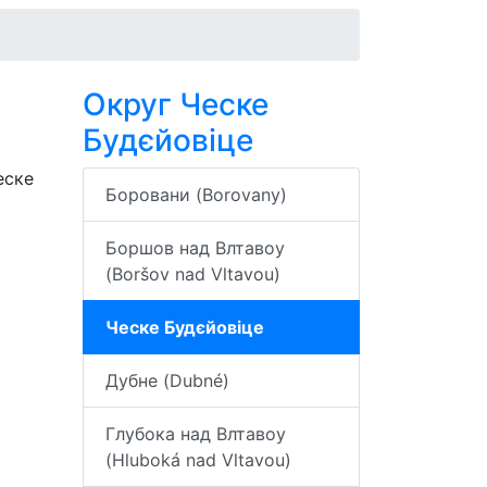
Округ Ческе
Будєйовіце
еске
Боровани (Borovany)
Боршов над Влтавоу
(Boršov nad Vltavou)
Ческе Будєйовіце
Дубне (Dubné)
Глубока над Влтавоу
(Hluboká nad Vltavou)