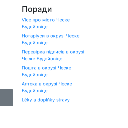
Поради
Více про місто Ческе
Будєйовіце
Нотаріуси в окрузі Ческе
Будєйовіце
Перевірка підписів в окрузі
Ческе Будєйовіце
Пошта в окрузі Ческе
Будєйовіце
Аптека в окрузі Ческе
Будєйовіце
Léky a doplňky stravy