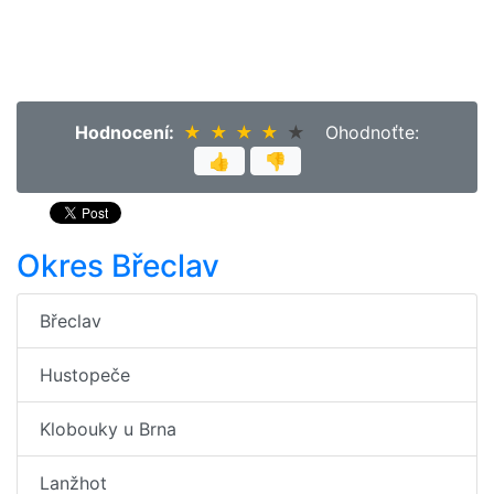
Hodnocení:
★
★
★
★
★
★
★
★
★
★
Ohodnoťte:
👍
👎
Okres Břeclav
Břeclav
Hustopeče
Klobouky u Brna
Lanžhot