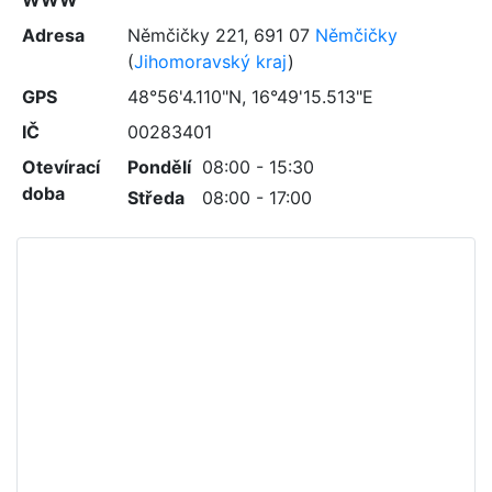
WWW
Adresa
Němčičky 221
,
691 07
Němčičky
(
Jihomoravský kraj
)
GPS
48°56'4.110"N, 16°49'15.513"E
IČ
00283401
Otevírací
Pondělí
08:00 - 15:30
doba
Středa
08:00 - 17:00