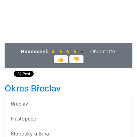
Hodnocení:
★
★
★
★
★
★
★
★
★
★
Ohodnoťte:
👍
👎
Okres Břeclav
Břeclav
Hustopeče
Klobouky u Brna