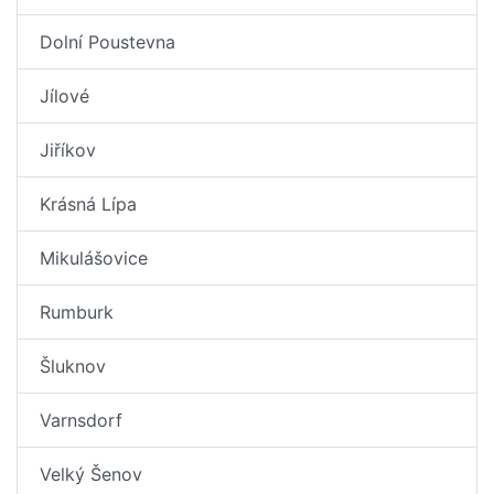
Dolní Poustevna
Jílové
Jiříkov
Krásná Lípa
Mikulášovice
Rumburk
Šluknov
Varnsdorf
Velký Šenov