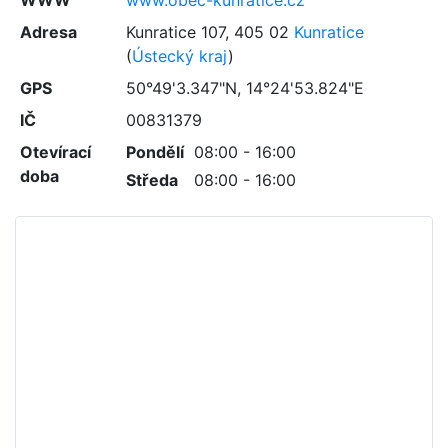
WWW
www.obec-kunratice.cz
Adresa
Kunratice 107
,
405 02
Kunratice
(
Ústecký kraj
)
GPS
50°49'3.347"N, 14°24'53.824"E
IČ
00831379
Otevírací
Pondělí
08:00 - 16:00
doba
Středa
08:00 - 16:00