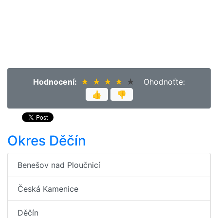
Hodnocení:
★
★
★
★
★
★
★
★
★
★
Ohodnoťte:
👍
👎
Okres Děčín
Benešov nad Ploučnicí
Česká Kamenice
Děčín