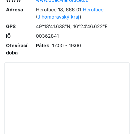
WWW
www.obec-heroltice.cz
Adresa
Heroltice 18
,
666 01
Heroltice
(
Jihomoravský kraj
)
GPS
49°18'41.638"N, 16°24'46.622"E
IČ
00362841
Otevírací
Pátek
17:00 - 19:00
doba