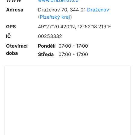
WWW
www.drazenov.cz
Adresa
Draženov 70
,
344 01
Draženov
(
Plzeňský kraj
)
GPS
49°27'20.420"N, 12°52'18.219"E
IČ
00253332
Otevírací
Pondělí
07:00 - 17:00
doba
Středa
07:00 - 17:00