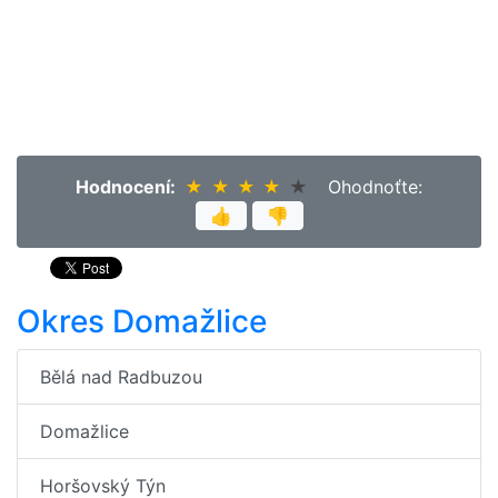
Hodnocení:
★
★
★
★
★
★
★
★
★
★
Ohodnoťte:
👍
👎
Okres Domažlice
Bělá nad Radbuzou
Domažlice
Horšovský Týn