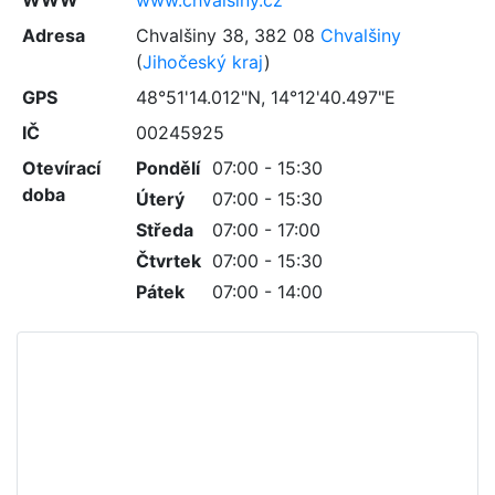
WWW
www.chvalsiny.cz
Adresa
Chvalšiny 38
,
382 08
Chvalšiny
(
Jihočeský kraj
)
GPS
48°51'14.012"N, 14°12'40.497"E
IČ
00245925
Otevírací
Pondělí
07:00 - 15:30
doba
Úterý
07:00 - 15:30
Středa
07:00 - 17:00
Čtvrtek
07:00 - 15:30
Pátek
07:00 - 14:00