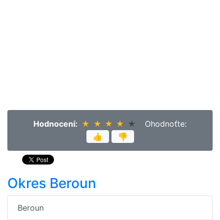
Hodnocení:
★
★
★
★
★
★
★
★
★
★
Ohodnoťte:
👍
👎
Okres Beroun
Beroun