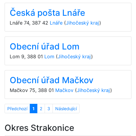
Česká pošta Lnáře
Lnáře 74
,
387 42
Lnáře
(
Jihočeský kraj
)
Obecní úřad Lom
Lom 9
,
388 01
Lom
(
Jihočeský kraj
)
Obecní úřad Mačkov
Mačkov 75
,
388 01
Mačkov
(
Jihočeský kraj
)
Předchozí
1
2
3
Následující
Okres Strakonice