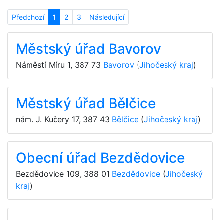
Předchozí
1
2
3
Následující
Městský úřad Bavorov
Náměstí Míru 1
,
387 73
Bavorov
(
Jihočeský kraj
)
Městský úřad Bělčice
nám. J. Kučery 17
,
387 43
Bělčice
(
Jihočeský kraj
)
Obecní úřad Bezdědovice
Bezdědovice 109
,
388 01
Bezdědovice
(
Jihočeský
kraj
)