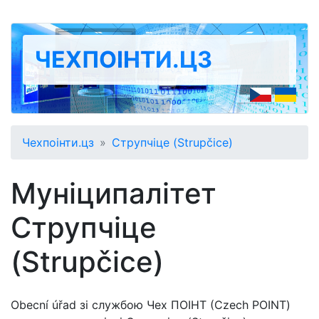
ЧЕХПОІНТИ.ЦЗ
Чехпоінти.цз
Струпчіце (Strupčice)
Муніципалітет
Струпчіце
(Strupčice)
Obecní úřad зі службою Чех ПОІНТ (Czech POINT)