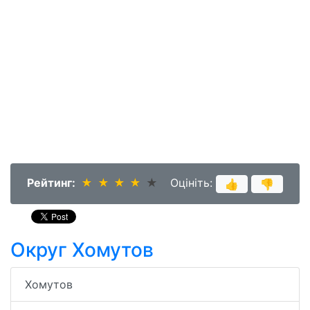
Рейтинг:
★
★
★
★
★
★
★
★
★
★
Оцініть:
👍
👎
Округ Хомутов
Хомутов