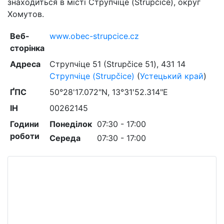
знаходиться в місті Струпчіце (Strupčice), округ
Хомутов.
Веб-
www.obec-strupcice.cz
сторінка
Адреса
Струпчіце 51 (Strupčice 51)
,
431 14
Струпчіце (Strupčice)
(
Устецький край
)
ҐПС
50°28'17.072"N, 13°31'52.314"E
ІН
00262145
Години
Понеділок
07:30 - 17:00
роботи
Середа
07:30 - 17:00