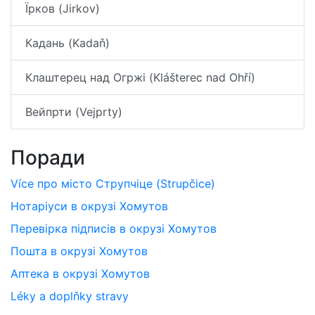
Їрков (Jirkov)
Кадань (Kadaň)
Клаштерец над Огржі (Klášterec nad Ohří)
Вейпрти (Vejprty)
Поради
Více про місто Струпчіце (Strupčice)
Нотаріуси в окрузі Хомутов
Перевірка підписів в окрузі Хомутов
Пошта в окрузі Хомутов
Аптека в окрузі Хомутов
Léky a doplňky stravy