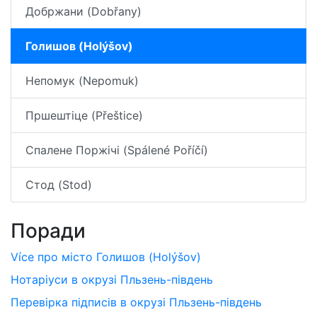
Добржани (Dobřany)
Голишов (Holýšov)
Непомук (Nepomuk)
Пршештіце (Přeštice)
Спалене Поржічі (Spálené Poříčí)
Стод (Stod)
Поради
Více про місто Голишов (Holýšov)
Нотаріуси в окрузі Пльзень-південь
Перевірка підписів в окрузі Пльзень-південь